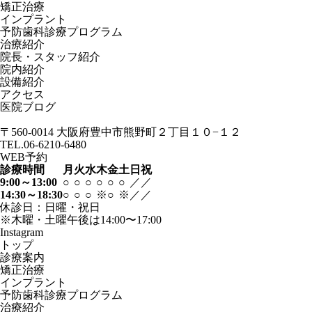
矯正治療
インプラント
予防歯科診療プログラム
治療紹介
院長・スタッフ紹介
院内紹介
設備紹介
アクセス
医院ブログ
〒560-0014
大阪府豊中市熊野町２丁目１０−１２
TEL.06-6210-6480
WEB予約
診療時間
月
火
水
木
金
土
日
祝
9:00～13:00
○
○
○
○
○
○
／
／
14:30～18:30
○
○
○
※
○
※
／
／
休診日：日曜・祝日
※木曜・土曜午後は14:00〜17:00
Instagram
トップ
診療案内
矯正治療
インプラント
予防歯科診療プログラム
治療紹介