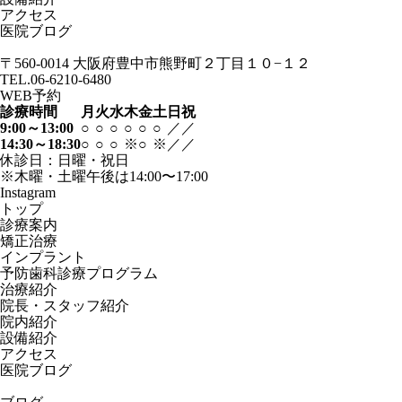
アクセス
医院ブログ
〒560-0014
大阪府豊中市熊野町２丁目１０−１２
TEL.06-6210-6480
WEB予約
診療時間
月
火
水
木
金
土
日
祝
9:00～13:00
○
○
○
○
○
○
／
／
14:30～18:30
○
○
○
※
○
※
／
／
休診日：日曜・祝日
※木曜・土曜午後は14:00〜17:00
Instagram
トップ
診療案内
矯正治療
インプラント
予防歯科診療プログラム
治療紹介
院長・スタッフ紹介
院内紹介
設備紹介
アクセス
医院ブログ