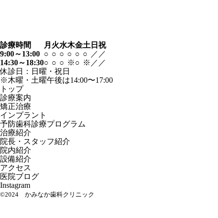
診療時間
月
火
水
木
金
土
日
祝
9:00～13:00
○
○
○
○
○
○
／
／
14:30～18:30
○
○
○
※
○
※
／
／
休診日：日曜・祝日
※木曜・土曜午後は14:00〜17:00
トップ
診療案内
矯正治療
インプラント
予防歯科診療プログラム
治療紹介
院長・スタッフ紹介
院内紹介
設備紹介
アクセス
医院ブログ
Instagram
©2024 かみなか歯科クリニック