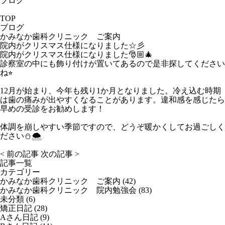
ブログ
TOP
ブログ
かみなか歯科クリニック ご案内
院内がクリスマス仕様になりました☆彡
院内がクリスマス仕様になりました🎅🏼🎄
診察室の中にも飾り付けが置いてあるので是非探してください
ね⭐︎
12月が始まり、今年も残り1か月となりました。冷え込む時期
は歯の痛みが出やすくなることがあります。違和感を感じたら
早めの受診をお勧めします！
体調を崩しやすい季節ですので、どうぞ暖かくしてお過ごしく
ださい⛄️🌨️
< 前の記事
次の記事 >
記事一覧
カテゴリー
かみなか歯科クリニック ご案内
(42)
かみなか歯科クリニック 院内勉強会
(83)
未分類
(6)
矯正日記
(28)
Aさん日記
(9)