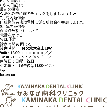
Bさん日記
(11)
Cさん日記
(7)
最新の投稿
🌻夏休み中に歯のチェックをしましょう！🦷
7月院内勉強会
口腔機能実地指導料に係る研修会へ参加しました
6月院内勉強会
保険点数改正について
電話
を
かける
WEB
予約
診療時間表
閉じる
診療時間
月
火
水
木
金
土
日
祝
9:00～13:00
○
○
○
○
○
○
／
／
14:30～18:30
○
○
○
※
○
※
／
／
休診日：日曜・祝日
※木曜・土曜午後は14:00〜17:00
top
Instagram